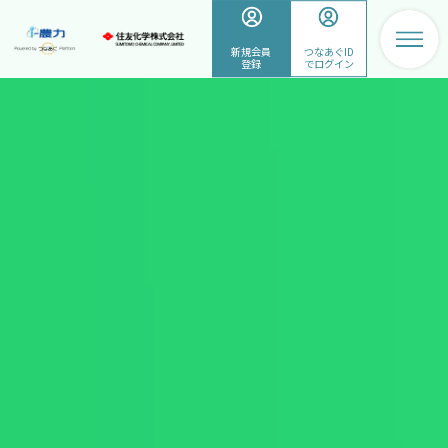
新規会員
つなあぐID
登録
でログイン