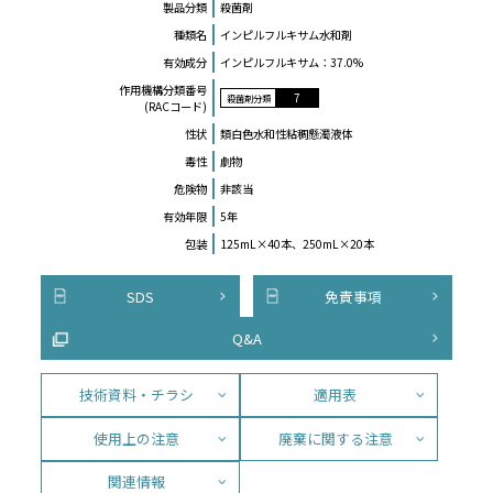
製品分類
殺菌剤
種類名
インピルフルキサム水和剤
有効成分
インピルフルキサム：37.0%
作⽤機構分類番号
7
殺菌剤分類
(RACコード)
性状
類白色水和性粘稠懸濁液体
毒性
劇物
危険物
非該当
有効年限
5年
包装
125mL×40本、250mL×20本
SDS
免責事項
Q&A
技術資料・チラシ
適用表
使用上の注意
廃棄に関する注意
関連情報