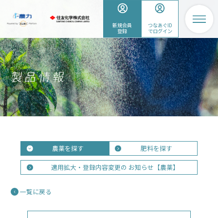
新規会員
つなあぐID
登録
でログイン
農薬を探す
肥料を探す
適用拡大・登録内容変更の
お知らせ【農薬】
一覧に戻る