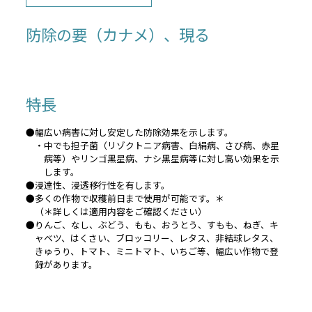
防除の要（カナメ）、現る
特長
●幅広い病害に対し安定した防除効果を示します。
・中でも担子菌（リゾクトニア病害、白絹病、さび病、赤星
病等）やリンゴ黒星病、ナシ黒星病等に対し高い効果を示
します。
●浸達性、浸透移行性を有します。
●多くの作物で収穫前日まで使用が可能です。＊
（＊詳しくは適用内容をご確認ください）
●りんご、なし、ぶどう、もも、おうとう、すもも、ねぎ、キ
ャベツ、はくさい、ブロッコリー、レタス、非結球レタス、
きゅうり、トマト、ミニトマト、いちご等、幅広い作物で登
録があります。