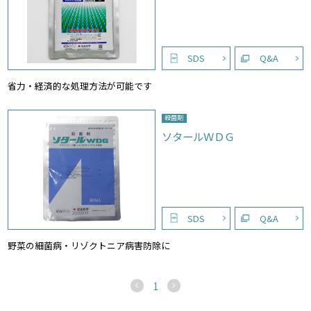
SDS
Q&A
省力・経済的な処理方法が可能です
殺菌剤
ソタールＷＤＧ
SDS
Q&A
野菜の細菌病・リゾクトニア病害防除に
1