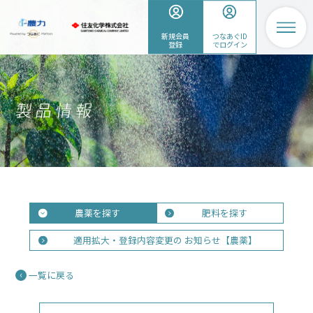
新規会員
つなあぐID
登録
でログイン
農薬を探す
肥料を探す
適用拡大・登録内容変更の
お知らせ【農薬】
一覧に戻る