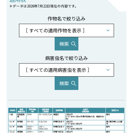
＊データは2026年7月22日現在の内容です。
作物名で絞り込み
病害虫名で絞り込み
適用
希釈倍数
使用液量
本剤の
作物名
使用時期
使用方法
病害虫名
（倍）
/ 使用量
使用回数
小麦
紅色雪腐
2000
60～150L/10a
根雪前
2回以内
散布
病
ﾋﾟﾘﾀﾞｸﾛﾒﾁﾙ:3回以内(種子処理は1回、根雪前は2
回)
だいず
紫斑病
24～32
0.8L/10a
収穫前日まで
3回以内
無人航空機による散
ﾋﾟﾘﾀﾞｸﾛﾒﾁﾙ:3回以内
布
だいず
紫斑病
3000～
100～
収穫前日まで
3回以内
散布
4000
300L/10a
ﾋﾟﾘﾀﾞｸﾛﾒﾁﾙ:3回以内
てんさ
褐斑病
2000～
100～
収穫7日前ま
3回以内
散布