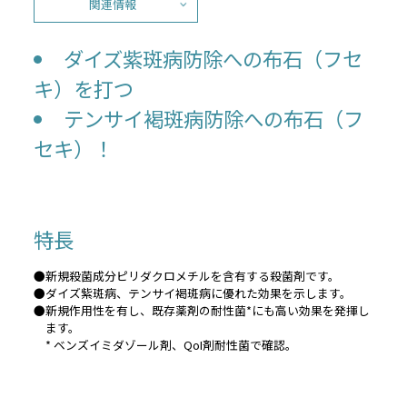
関連情報
ダイズ紫斑病防除への布石（フセ
キ）を打つ
テンサイ褐斑病防除への布石（フ
セキ）！
特長
●新規殺菌成分ピリダクロメチルを含有する殺菌剤です。
●ダイズ紫斑病、テンサイ褐斑病に優れた効果を示します。
●新規作用性を有し、既存薬剤の耐性菌*にも高い効果を発揮し
ます。
* ベンズイミダゾール剤、QoI剤耐性菌で確認。