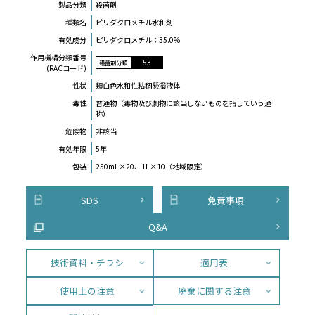
製品分類
殺菌剤
種類名
ピリダクロメチル水和剤
有効成分
ピリダクロメチル：35.0%
作⽤機構分類番号
53
殺菌剤分類
(RACコード)
性状
類白色水和性粘稠懸濁液体
毒性
普通物（毒物及び劇物に該当しないものを指していう通
称）
危険物
非該当
有効年限
5年
包装
250mL×20、1L×10（地域限定）
SDS
免責事項
Q&A
技術資料・チラシ
適用表
使用上の注意
廃棄に関する注意