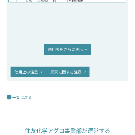
い
3000
300L/10a
で
ﾋﾟﾘﾀﾞｸﾛﾒﾁﾙ:3回以内
適用表をさらに表示
使用上の注意
廃棄に関する注意
一覧に戻る
住友化学アグロ事業部が運営する