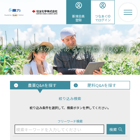
新規会員
つなあぐID
登録
でログイン
農薬Q&Aを探す
肥料Q&Aを探す
絞り込み検索
絞り込み条件を選択して、検索ボタンを押してください。
フリーワード検索