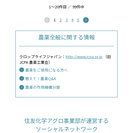
1～20件目 ／ 99件中
1
2
3
4
5
農薬全般に関する情報
クロップライフジャパン：
http://www.jcpa.or.jp
（旧
JCPA 農薬工業会）
農薬をご使用になる方へ
教えて！農薬Q&A
農薬の作用機構分類
住友化学アグロ事業部が運営する
ソーシャルネットワーク