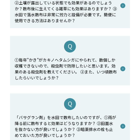
②土壌が露出している状態でも効果があるのでしょう
か？散布後に生えてくる雑草にも効果はありますか？ ③
水田で落水散布は非常に労力と設備が必要です。簡便に
使用できる方法はありませんか？
①毎年”かき”がカキノヘタムシガにやられて、数個しか
収穫できないので、殺虫剤で防除したいと思います。効
果のある殺虫剤を教えてください。 ②また、いつ頃散布
したらいいでしょうか？
「バサグラン剤」を水田で散布したいのですが、①雨が
降る前に散布すると効果はどうなりますか？ ②田面水
を抜かない方が良いでしょうか？ ③暗渠排水の栓も止
めておいた方が良いでしょうか？