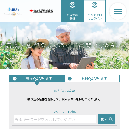
新規会員
つなあぐID
登録
でログイン
農薬Q&Aを探す
肥料Q&Aを探す
絞り込み検索
絞り込み条件を選択して、検索ボタンを押してください。
フリーワード検索