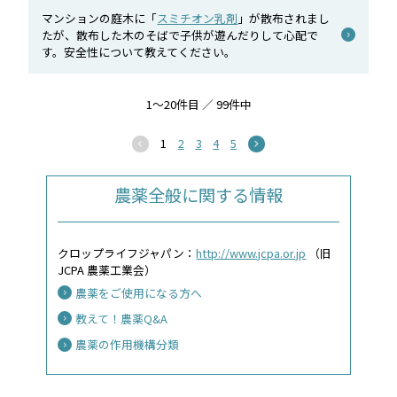
マンションの庭木に「
スミチオン乳剤
」が散布されまし
たが、散布した木のそばで子供が遊んだりして心配で
す。安全性について教えてください。
1～20件目 ／ 99件中
1
2
3
4
5
農薬全般に関する情報
クロップライフジャパン：
http://www.jcpa.or.jp
（旧
JCPA 農薬工業会）
農薬をご使用になる方へ
教えて！農薬Q&A
農薬の作用機構分類