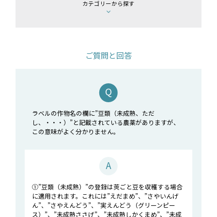
カテゴリーから探す
ご質問と回答
ラベルの作物名の欄に”豆類（未成熟、ただ
し、・・・）”と記載されている農薬がありますが、
この意味がよく分かりません。
①”豆類（未成熟）”の登録は莢ごと豆を収穫する場合
に適用されます。これには”えだまめ”、”さやいんげ
ん”、”さやえんどう”、”実えんどう（グリーンピー
ス）”、”未成熟ささげ”、”未成熟しかくまめ”、”未成