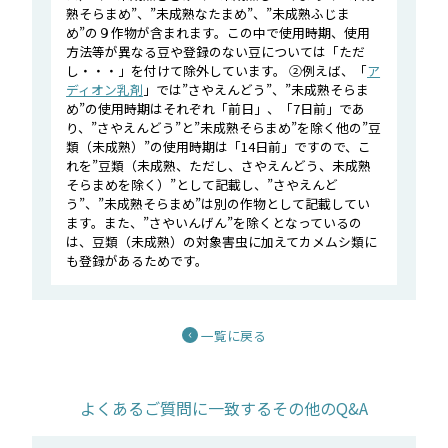
熟そらまめ”、”未成熟なたまめ”、”未成熟ふじま
め”の９作物が含まれます。この中で使用時期、使用
方法等が異なる豆や登録のない豆については「ただ
し・・・」を付けて除外しています。 ②例えば、「
ア
ディオン乳剤
」では”さやえんどう”、”未成熟そらま
め”の使用時期はそれぞれ「前日」、「7日前」であ
り、”さやえんどう”と”未成熟そらまめ”を除く他の”豆
類（未成熟）”の使用時期は「14日前」ですので、こ
れを”豆類（未成熟、ただし、さやえんどう、未成熟
そらまめを除く）”として記載し、”さやえんど
う”、”未成熟そらまめ”は別の作物として記載してい
ます。また、”さやいんげん”を除くとなっているの
は、豆類（未成熟）の対象害虫に加えてカメムシ類に
も登録があるためです。
一覧に戻る
よくあるご質問に一致するその他のQ&A