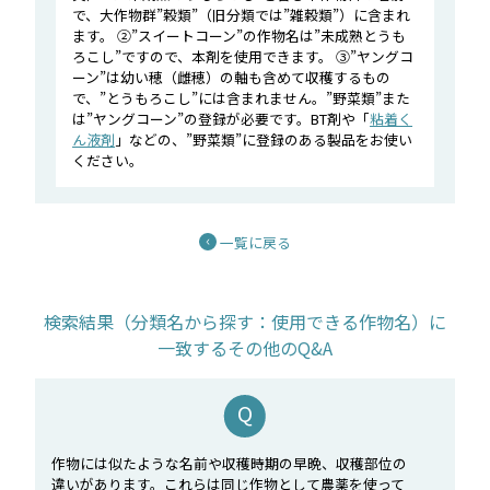
で、大作物群”穀類”（旧分類では”雑穀類”）に含まれ
ます。 ②”スイートコーン”の作物名は”未成熟とうも
ろこし”ですので、本剤を使用できます。 ③”ヤングコ
ーン”は幼い穂（雌穂）の軸も含めて収穫するもの
で、”とうもろこし”には含まれません。”野菜類”また
は”ヤングコーン”の登録が必要です。BT剤や「
粘着く
ん液剤
」などの、”野菜類”に登録のある製品をお使い
ください。
一覧に戻る
検索結果（分類名から探す：使用できる作物名）に
一致するその他のQ&A
作物には似たような名前や収穫時期の早晩、収穫部位の
違いがあります。これらは同じ作物として農薬を使って