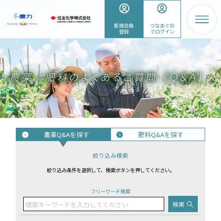
新規会員
つなあぐID
登録
でログイン
農薬Q&Aを探す
肥料Q&Aを探す
絞り込み検索
絞り込み条件を選択して、検索ボタンを押してください。
フリーワード検索