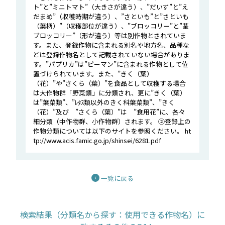
ト”と”ミニトマト”（大きさが違う）、”だいず”と”え
だまめ”（収穫時期が違う）、”さといも”と”さといも
（葉柄）”（収穫部位が違う）、”ブロッコリー”と”茎
ブロッコリー”（形が違う）等は別作物とされていま
す。また、登録作物に含まれる別名や地方名、品種な
どは登録作物名として記載されていない場合がありま
す。”パプリカ”は”ピーマン”に含まれる作物として位
置づけられています。また、”きく（葉）
（花）”や”さくら（葉）”を食品として収穫する場合
は大作物群「野菜類」に分類され、更に”きく（葉）
は”葉菜類”、”ﾚﾀｽ類以外のきく科葉菜類”、”きく
（花）”及び ”さくら（葉）”は ”食用花”に、各々
細分類（中作物群、小作物群）されます。 ②登録上の
作物分類については以下のサイトを参照ください。 ht
tp://www.acis.famic.go.jp/shinsei/6281.pdf
一覧に戻る
検索結果（分類名から探す：使用できる作物名）に