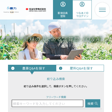
新規会員
つなあぐID
登録
でログイン
農薬Q&Aを探す
肥料Q&Aを探す
絞り込み検索
絞り込み条件を選択して、検索ボタンを押してください。
フリーワード検索