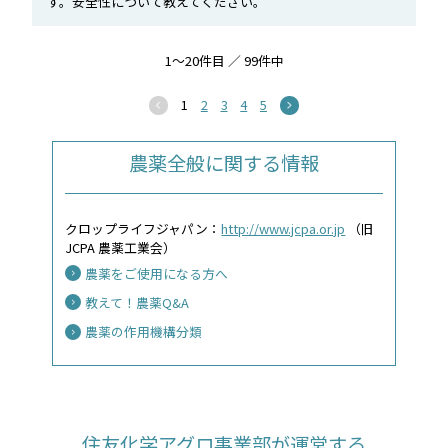
す。安全性について教えてください。
1～20件目 ／ 99件中
1
2
3
4
5
農薬全般に関する情報
クロップライフジャパン：
http://www.jcpa.or.jp
（旧
JCPA 農薬工業会）
農薬をご使用になる方へ
教えて！農薬Q&A
農薬の作用機構分類
住友化学アグロ事業部が運営する