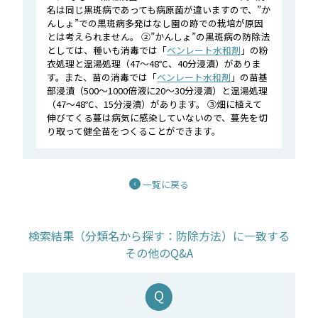
名は同じ黒斑病であっても病原菌が違いますので、”か
んしょ”での黒斑病多発はなし園の跡での栽培が原因
とは考えられません。 ②”かんしょ”の黒斑病の防除法
としては、種いも消毒では「
ベンレート水和剤
」の粉
衣処理と温湯処理（47～48℃、40分浸漬）がありま
す。また、苗の消毒では「
ベンレート水和剤
」の苗基
部浸漬（500～1000倍液に20～30分浸漬）と温湯処理
（47～48℃、15分浸漬）があります。 ③畑に植えて
伸びてくる蔓は病気に感染していないので、蔓先を切
り取って健全苗をつくることができます。
一覧に戻る
検索結果（分類名から探す：防除方法）に一致する
その他のQ&A