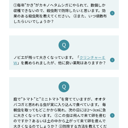
①毎年”かき”がカキノヘタムシガにやられて、数個しか
収穫できないので、殺虫剤で防除したいと思います。効
果のある殺虫剤を教えてください。 ②また、いつ頃散布
したらいいでしょうか？
ノビエが残って大きくなっています。「
クリンチャーＥ
Ｗ
」を薦められましたが、他に良い薬剤はありますか？
庭で”トマト”と”ミニトマト”を育てていますが、オオタ
バコガと思われる虫が実に入り込んで食べています。 毎
朝虫を取ってもどこかから現れ、次の日には2～3㎝に急
に大きくなっています。 ①この虫は飛んで来て卵を産む
のですか？あるいは土の中から上がって来て卵を産んで
大きくなるのでしょうか？ ②防除する方法を教えてくだ