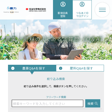
新規会員
つなあぐID
登録
でログイン
農薬Q&Aを探す
肥料Q&Aを探す
絞り込み検索
絞り込み条件を選択して、検索ボタンを押してください。
フリーワード検索