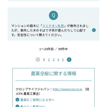
マンションの庭木に「
スミチオン乳剤
」が散布されまし
たが、散布した木のそばで子供が遊んだりして心配で
す。安全性について教えてください。
1～20件目 ／ 99件中
1
2
3
4
5
農薬全般に関する情報
クロップライフジャパン：
http://www.jcpa.or.jp
（旧
JCPA 農薬工業会）
農薬をご使用になる方へ
教えて！農薬Q&A