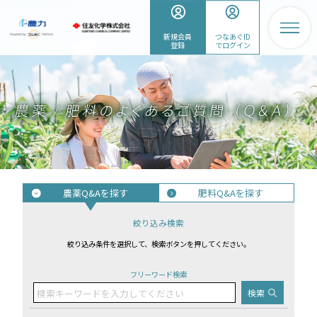
新規会員
つなあぐID
登録
でログイン
農薬Q&Aを探す
肥料Q&Aを探す
絞り込み検索
絞り込み条件を選択して、検索ボタンを押してください。
フリーワード検索