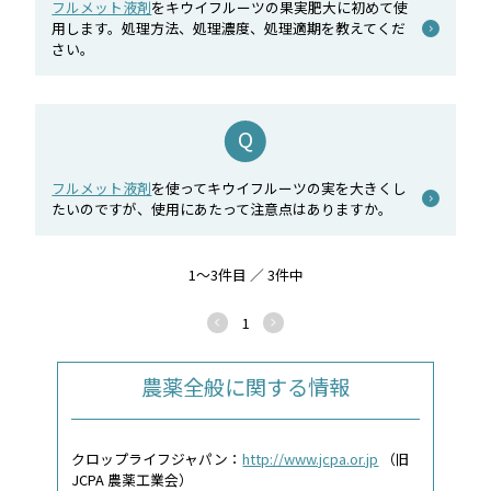
フルメット液剤
をキウイフルーツの果実肥大に初めて使
用します。処理方法、処理濃度、処理適期を教えてくだ
さい。
フルメット液剤
を使ってキウイフルーツの実を大きくし
たいのですが、使用にあたって注意点はありますか。
1～3件目 ／ 3件中
1
農薬全般に関する情報
クロップライフジャパン：
http://www.jcpa.or.jp
（旧
JCPA 農薬工業会）