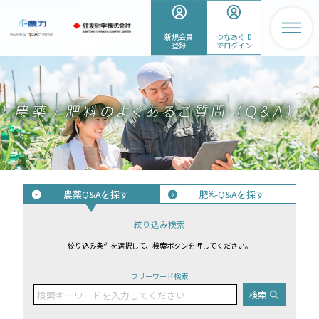
新規会員
つなあぐID
登録
でログイン
農薬Q&Aを探す
肥料Q&Aを探す
絞り込み検索
絞り込み条件を選択して、検索ボタンを押してください。
フリーワード検索