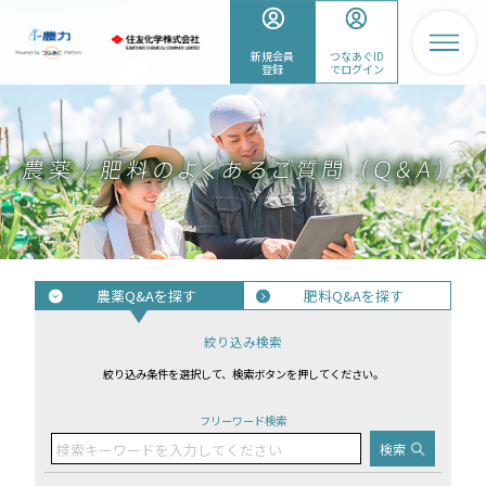
新規会員
つなあぐID
登録
でログイン
農薬Q&Aを探す
肥料Q&Aを探す
絞り込み検索
絞り込み条件を選択して、検索ボタンを押してください。
フリーワード検索