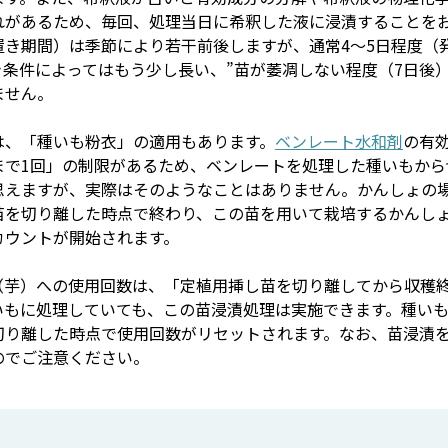
れがあるため、毎回、処理当日に希釈した液に浸漬することを
置き期間）は季節により若干前後しますが、通常4～5日程度（
条件によってはもう少し長い、”苗が萎凋しない程度（7日後
ません。
は、「種いも粉衣」の適用もあります。
ベンレート水和剤
の有
まで1回」の制限があるため、ベンレートを処理した種いもから
思えますが、実際はそのようなことはありません。かんしょの
苗を切り離した時点で終わり、この苗を用いて栽培するかんし
カウントが開始されます。
（芋）への使用回数は、「定植用挿し苗を切り離してから収穫
いもに処理していても、この苗浸漬処理は実施できます。種い
切り離した時点で使用回数がリセットされます。なお、苗浸漬
のでご注意ください。