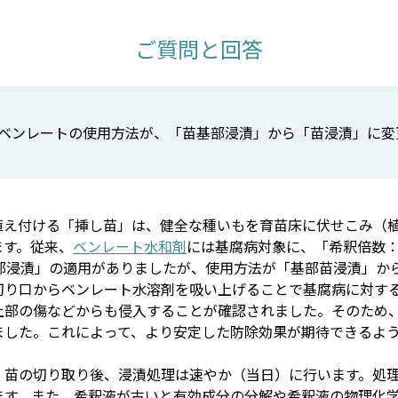
ご質問と回答
ベンレートの使用方法が、「苗基部浸漬」から「苗浸漬」に変
植え付ける「挿し苗」は、健全な種いもを育苗床に伏せこみ（
ます。従来、
ベンレート水和剤
には基腐病対象に、「希釈倍数：5
基部浸漬」の適用がありましたが、使用方法が「基部苗浸漬」か
切り口からベンレート水溶剤を吸い上げることで基腐病に対す
上部の傷などからも侵入することが確認されました。そのため
ました。これによって、より安定した防除効果が期待できるよ
、苗の切り取り後、浸漬処理は速やか（当日）に行います。処
ます。また、希釈液が古いと有効成分の分解や希釈液の物理化