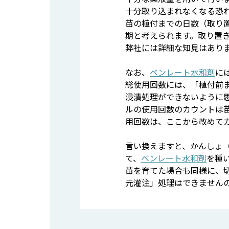
十分取り込まれなくなる恐
苗の植付までの日数（取り
期と考えられます。取り置き
弊社には詳細な知見はあり
なお、
ベンレート水和剤
に
総使用回数には、「植付前
浸漬処理ができないように
ルの使用回数のカウントは
用回数は、ここから改めて
言い換えますと、かんしょ
て、
ベンレート水和剤
を種
苗を育てた場合も同様に、
元灌注」処理はできません