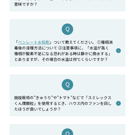
意味ですか？
「
ベンレート水和剤
」ついて教えてください。 ①種籾消
毒後の浸種方法について ②注意事項に、「水温が高く
種籾が酸素不足になる恐れがある時は静かに換水する」
とありますが、その場合の水温は何℃くらいですか？
施設栽培の”きゅうり”や”トマト”などで「スミレックス
くん煙顆粒」を使用するとき、ハウス内のファンを回し
たほうが良いでしょうか？