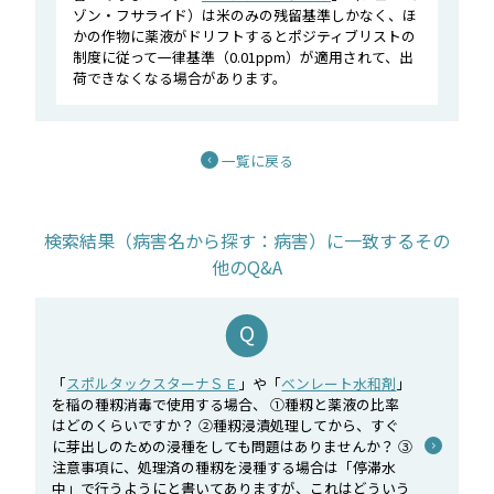
ゾン・フサライド）は米のみの残留基準しかなく、ほ
かの作物に薬液がドリフトするとポジティブリストの
制度に従って一律基準（0.01ppm）が適用されて、出
荷できなくなる場合があります。
一覧に戻る
検索結果（病害名から探す：病害）に一致するその
他のQ&A
「
スポルタックスターナＳＥ
」や「
ベンレート水和剤
」
を稲の種籾消毒で使用する場合、 ①種籾と薬液の比率
はどのくらいですか？ ②種籾浸漬処理してから、すぐ
に芽出しのための浸種をしても問題はありませんか？ ③
注意事項に、処理済の種籾を浸種する場合は「停滞水
中」で行うようにと書いてありますが、これはどういう