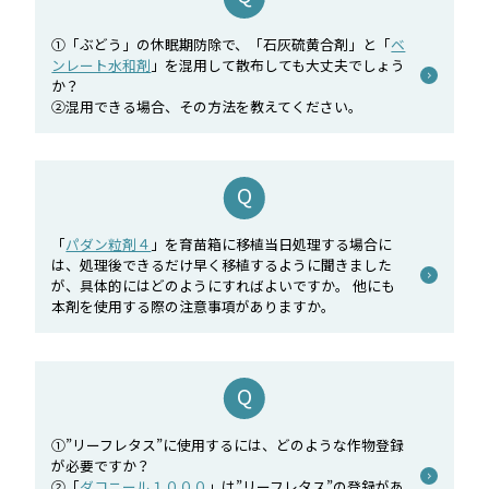
①「ぶどう」の休眠期防除で、「石灰硫黄合剤」と「
ベ
ンレート水和剤
」を混用して散布しても大丈夫でしょう
か？
②混用できる場合、その方法を教えてください。
「
パダン粒剤４
」を育苗箱に移植当日処理する場合に
は、処理後できるだけ早く移植するように聞きました
が、具体的にはどのようにすればよいですか。 他にも
本剤を使用する際の注意事項がありますか。
①”リーフレタス”に使用するには、どのような作物登録
が必要ですか？
②「
ダコニール１０００
」は”リーフレタス”の登録があ