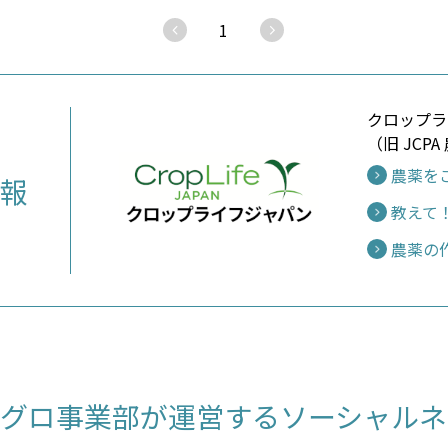
1
クロップラ
（旧 JCP
農薬を
報
教えて！
農薬の
アグロ事業部が運営する
ソーシャルネ