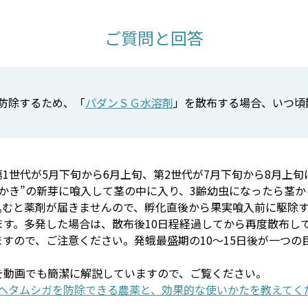
ご質問と回答
を防除するため、「
パダンＳＧ水溶剤
」を散布する場合、いつ頃
1世代が5月下旬から6月上旬、第2世代が7月下旬から8月上
かき”の新芽に喰入して茎の中に入り、3齢幼虫になったら茎
込むと薬剤が届きませんので、孵化直後から果実喰入前に駆除
ます。多発した場合は、散布後10日程経過してから再度散布し
すので、ご注意ください。発蛾最盛期の10～15日後が一つの
を動画でも簡潔に解説していますので、ご覧ください。
ノヘタムシガを防除できる農薬と、効果的な使いかたを教えてく