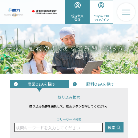
新規会員
つなあぐID
登録
でログイン
農薬Q&Aを探す
肥料Q&Aを探す
絞り込み検索
絞り込み条件を選択して、検索ボタンを押してください。
フリーワード検索