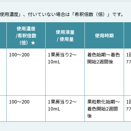
「使用濃度」、付いていない場合は「希釈倍数（倍）」です。
使用濃度
使用液量
/希釈倍数
使用時期
/ 使用量
（倍）★
100～200
1果房当り2～
着色始期～着色
1
10mL
開始2週間後
ｱ
100～200
1果房当り2～
果粒軟化始期～
1
10mL
着色開始2週間
ｱ
後