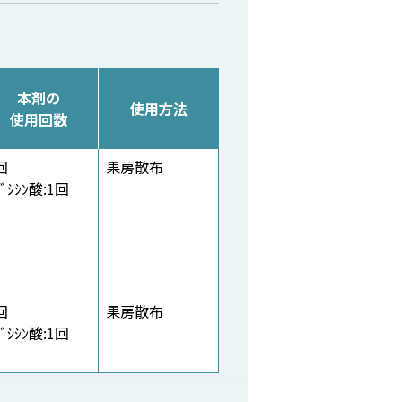
本剤の
使用方法
使用回数
回
果房散布
ﾌﾞｼｼﾝ酸:1回
回
果房散布
ﾌﾞｼｼﾝ酸:1回