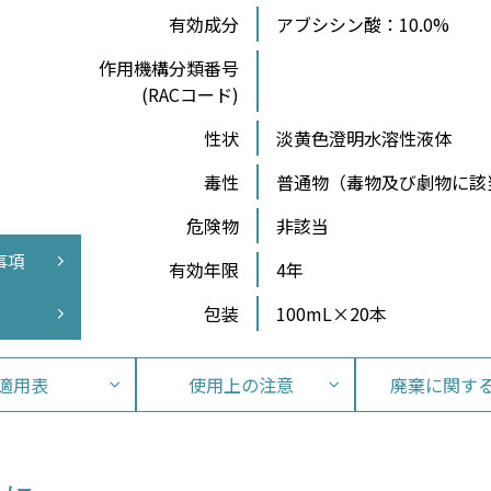
有効成分
アブシシン酸：10.0%
作⽤機構分類番号
(RACコード)
性状
淡黄色澄明水溶性液体
毒性
普通物（毒物及び劇物に該
危険物
非該当
事項
有効年限
4年
包装
100mL×20本
適用表
使用上の注意
廃棄に関す