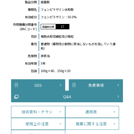
製品分類
殺菌剤
種類名
フェンピラザミン水和剤
有効成分
フェンピラザミン：50.0%
作⽤機構分類番号
17
殺菌剤分類
(RACコード)
性状
褐色水和性細粒及び微粒
毒性
普通物（毒物及び劇物に該当しないものを指していう通
称）
危険物
非該当
有効年限
5年
包装
100g×60、250g×20
SDS
免責事項
Q&A
技術資料・チラシ
適用表
使用上の注意
廃棄に関する注意