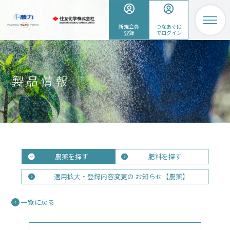
新規会員
つなあぐID
登録
でログイン
農薬を探す
肥料を探す
適用拡大・登録内容変更の
お知らせ【農薬】
一覧に戻る