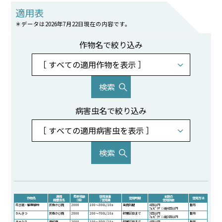
適用表
＊データは2026年7月22日現在の内容です。
作物名で絞り込み
病害虫名で絞り込み
適用
希釈倍数
使用液量
本剤の
作物名
使用時期
使用方法
病害虫名
（倍）
/ 使用量
使用回数
花き類・観葉植物
灰色かび病
2000
100～300L/10a
発病初期
4回以内
散布
ﾌｪﾝﾋﾟﾗｻﾞﾐﾝ剤4回以内
かんきつ
灰色かび病
2000
200～700L/10a
収穫前日まで
3回以内
散布
ﾌｪﾝﾋﾟﾗｻﾞﾐﾝ剤3回以内
きゅうり
菌核病
2000
100～300L/10a
収穫前日まで
4回以内
散布