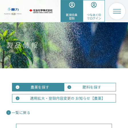
新規会員
つなあぐID
登録
でログイン
農薬を探す
肥料を探す
適用拡大・登録内容変更の
お知らせ【農薬】
一覧に戻る