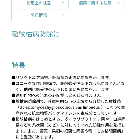
使用上の注意
廃棄に関する注意
関連情報
稲紋枯病防除に
特長
●リゾクトニア病害、細菌病の両方に効果を示します。
●ユニークな作用機構で、薬剤感受性低下の心配がほとんどな
く、他剤に感受性の低下した菌にも効果を示します。
●適用作物への汚れの心配がほとんどありません。
●紋枯病防除剤で、兵庫県明石市の土壌から分離した放線菌
（Streptomyceshygroscopicus var. limoneus ）によって生
産される抗生物質バリダマイシンを主成分としています。
●稲紋枯病をはじめとする、多くのリゾクトニア菌や、白絹病
菌などの糸状菌（カビ）に対してすぐれた防除作用を発揮し
ます。また、野菜・果樹の細菌性病害や稲「もみ枯細菌病」
にも登録があります。