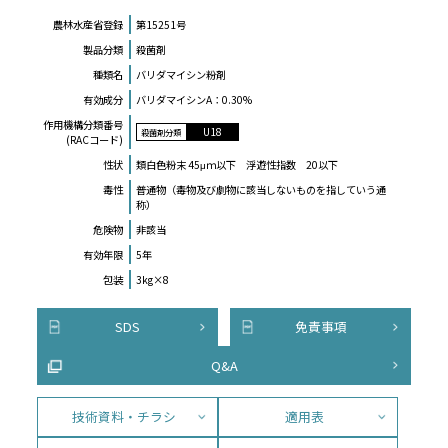
農林水産省登録
第15251号
製品分類
殺菌剤
種類名
バリダマイシン粉剤
有効成分
バリダマイシンA：0.30%
作⽤機構分類番号
U18
殺菌剤分類
(RACコード)
性状
類白色粉末 45μｍ以下 浮遊性指数 20以下
毒性
普通物（毒物及び劇物に該当しないものを指していう通
称）
危険物
非該当
有効年限
5年
包装
3kg×8
SDS
免責事項
Q&A
技術資料・チラシ
適用表