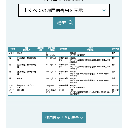
適用
希釈倍数
使用液量
本剤の
作物名
使用時期
使用方法
病害虫名
（倍）
/ 使用量
使用回数
いぐさ
紋枯病
3～
-
4回以内
散布
4.5kg/10a
ﾊﾞﾘﾀﾞﾏｲｼﾝ剤4回以内
稲
疑似紋枯症（褐色菌核病
3～4kg/10a
収穫14日前
5回以内
散布
菌）
まで
ﾊﾞﾘﾀﾞﾏｲｼﾝ剤6回以内(育苗箱灌注は1回以内､本田では
5回以内)
稲
疑似紋枯症（褐色紋枯病
3～4kg/10a
収穫14日前
5回以内
散布
菌）
まで
ﾊﾞﾘﾀﾞﾏｲｼﾝ剤6回以内(育苗箱灌注は1回以内､本田では
5回以内)
稲
疑似紋枯症（赤色菌核病
3～4kg/10a
収穫14日前
5回以内
散布
菌）
まで
ﾊﾞﾘﾀﾞﾏｲｼﾝ剤6回以内(育苗箱灌注は1回以内､本田では
5回以内)
稲
紋枯病
3～4kg/10a
収穫14日前
5回以内
散布
まで
ﾊﾞﾘﾀﾞﾏｲｼﾝ剤6回以内(育苗箱灌注は1回以内､本田では
5回以内)
だいこ
亀裂褐変症（リゾクトニ
20kg/10a
収穫7日前ま
4回以内
株元散布
ん
ア菌）
で
ﾊﾞﾘﾀﾞﾏｲｼﾝ剤4回以内
ばれい
黒あざ病
種いも重量の
植付前
1回
種いも粉
しょ
0.3%
ﾊﾞﾘﾀﾞﾏｲｼﾝ剤7回以内(種いもへの処理は1回以内､植付
衣
後は6回以内)
適用表をさらに表示