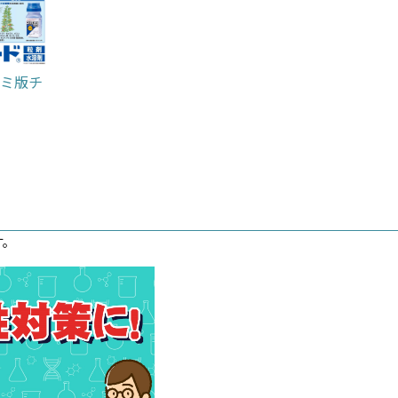
ミ版チ
す。