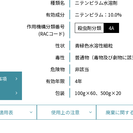
種類名
ニテンピラム水溶剤
有効成分
ニテンピラム：10.0%
作⽤機構分類番号
殺虫剤分類
4A
(RACコード)
性状
青緑色水溶性細粒
毒性
普通物（毒物及び劇物に該
危険物
非該当
事項
有効年限
4年
包装
100g×60、500g×20
適用表
使用上の注意
廃棄に関す