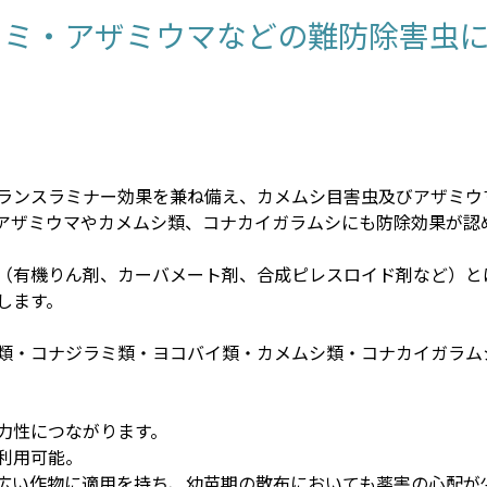
ラミ・アザミウマなどの難防除害虫
ランスラミナー効果を兼ね備え、カメムシ目害虫及びアザミウ
アザミウマやカメムシ類、コナカイガラムシにも防除効果が認
（有機りん剤、カーバメート剤、合成ピレスロイド剤など）と
します。
類・コナジラミ類・ヨコバイ類・カメムシ類・コナカイガラム
力性につながります。
利用可能。
広い作物に適用を持ち、幼苗期の散布においても薬害の心配が