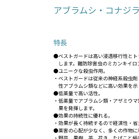
アブラムシ・コナジ
特長
●ベストガードは高い浸透移行性とト
します。難防除害虫のミカンキイロ
●ユニークな殺虫作用。
・ベストガードは従来の神経系殺虫剤
性アブラムシ類などに高い効果を示
●低薬量で高い活性。
・低薬量でアブラムシ類・アザミウマ
果を発揮します。
●効果の持続性に優れる。
・効果が長く持続するので経済性・省
●薬害の心配が少なく、多くの作物に
・野菜、果樹、茶、花き、たばこと幅