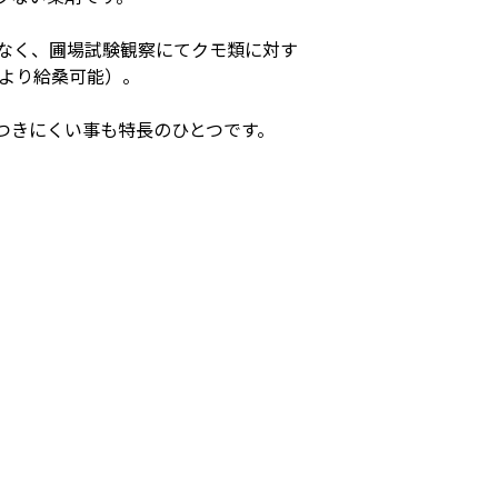
なく、圃場試験観察にてクモ類に対す
目より給桑可能）。
つきにくい事も特長のひとつです。
。