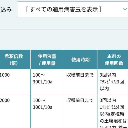
り込み
。
希釈倍数
使用液量
本剤の
使用時期
（倍）
/ 使用量
使用回数
1000
100～
収穫前日まで
3回以内
300L/10a
ﾆﾃﾝﾋﾟﾗﾑ:3回
以内
2000
100～
収穫前日まで
3回以内
300L/10a
ﾆﾃﾝﾋﾟﾗﾑ:4回
以内(定植時
の土壌混和は
1回以内､株元