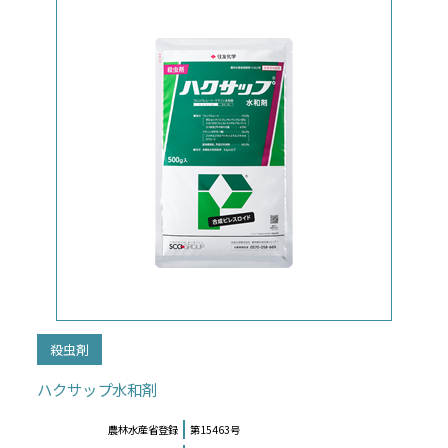
殺虫剤
ハクサップ水和剤
農林水産省登録
第15463号