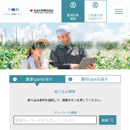
新規会員
つなあぐID
登録
でログイン
農薬Q&Aを探す
肥料Q&Aを探す
絞り込み検索
絞り込み条件を選択して、検索ボタンを押してください。
フリーワード検索