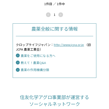
1件目 ／ 1件中
1
農薬全般に関する情報
クロップライフジャパン：
http://www.jcpa.or.jp
（旧
JCPA 農薬工業会）
農薬をご使用になる方へ
教えて！農薬Q&A
農薬の作用機構分類
住友化学アグロ事業部が運営する
ソーシャルネットワーク